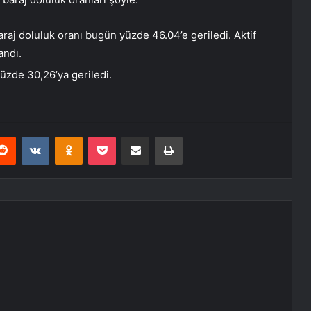
raj doluluk oranı bugün yüzde 46.04’e geriledi. Aktif
andı.
üzde 30,26’ya geriledi.
erest
Reddit
VKontakte
Odnoklassniki
Pocket
E-Posta ile paylaş
Yazdır