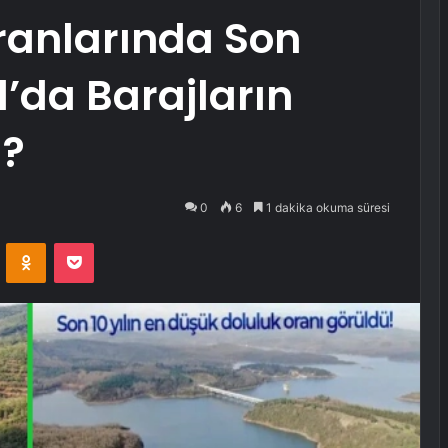
ranlarında Son
’da Barajların
u?
0
6
1 dakika okuma süresi
VKontakte
Odnoklassniki
Pocket