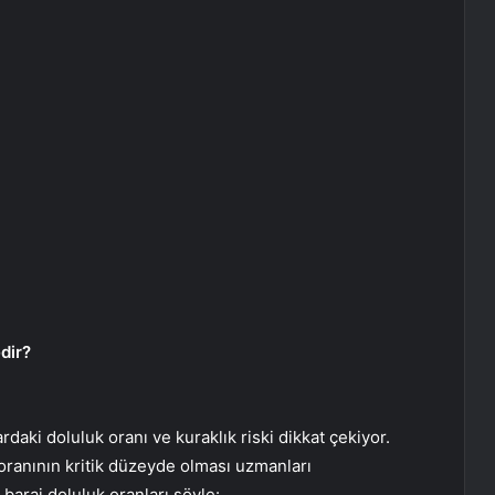
dir?
rdaki doluluk oranı ve kuraklık riski dikkat çekiyor.
 oranının kritik düzeyde olması uzmanları
baraj doluluk oranları şöyle: