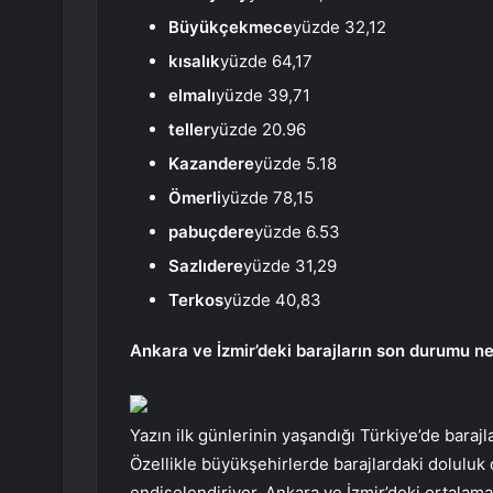
Büyükçekmece
yüzde 32,12
kısalık
yüzde 64,17
elmalı
yüzde 39,71
teller
yüzde 20.96
Kazandere
yüzde 5.18
Ömerli
yüzde 78,15
pabuçdere
yüzde 6.53
Sazlıdere
yüzde 31,29
Terkos
yüzde 40,83
Ankara ve İzmir’deki barajların son durumu ne
Yazın ilk günlerinin yaşandığı Türkiye’de barajla
Özellikle büyükşehirlerde barajlardaki doluluk
endişelendiriyor. Ankara ve İzmir’deki ortalama 