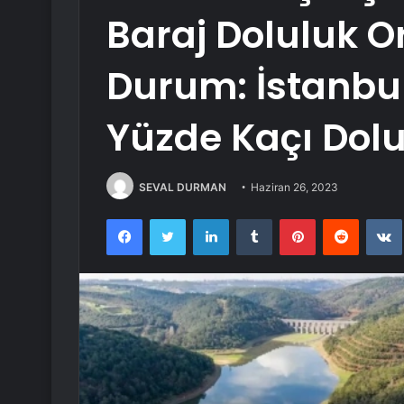
Baraj Doluluk O
Durum: İstanbul
Yüzde Kaçı Dol
SEVAL DURMAN
Haziran 26, 2023
Facebook
Twitter
LinkedIn
Tumblr
Pinterest
Reddit