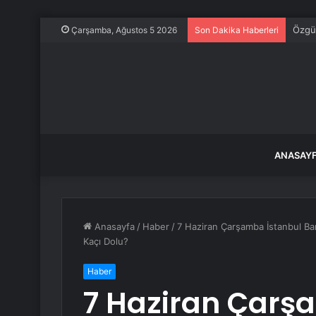
Öğren
Çarşamba, Ağustos 5 2026
Son Dakika Haberleri
ANASAY
Anasayfa
/
Haber
/
7 Haziran Çarşamba İstanbul Bar
Kaçı Dolu?
Haber
7 Haziran Çarş