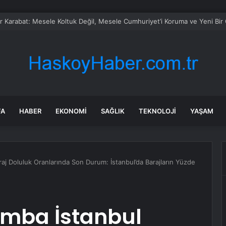
cilere ne olacak? YÖK’ten kapatılan Bilgi Üniversitesi’yle ilgili açıklama
FA
HABER
EKONOMI
SAĞLIK
TEKNOLOJI
YAŞAM
aj Doluluk Oranlarında Son Durum: İstanbul’da Barajların Yüzde
amba İstanbul