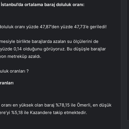
İstanbul’da ortalama baraj doluluk oranı:
 doluluk oranı yüzde 47,87’den yüzde 47,73’e geriledi!
esiyle birlikte barajlarda azalan su ölçülerini de
n yüzde 0,14 olduğunu görüyoruz. Bu düşüşle barajlar
yon metreküp azaldı.
uluk oranları ?
ranları
k oranı en yüksek olan baraj %78,15 ile Ömerli, en düşük
ere’yi %5,18 ile Kazandere takip etmektedir.