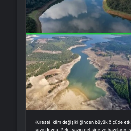
Küresel iklim değişikliğinden büyük ölçüde etki
suya doydu. Peki, yazın gelişine ve havaların ısı